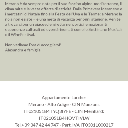
Merano è da sempre nota per il suo fascino alpino-mediterraneo, il
clima mite e la vasta offerta di attività. Dalla Primavera Meranese e
i mercatini di Natale fino alla Festa dell’Uva e le Terme: a Merano la
noia non esiste – è una meta di vacanza per ogni stagione. Venite
a trovarci per un piacevole giretto nei portici, emozionanti
esperienze culturali ed eventi rinomati come le Settimane Musicali
o il WineFestival.
Non vediamo l’ora di accogliervi!
Alexandra e famiglia
Appartamento Larcher
Merano
-
Alto Adige - CIN Manzoni:
IT021051B4TYQ3IYFE - CIN Meinhard:
IT021051B4HOVTIVLW
Tel.
+39 347 42 44 747
-
Part. IVA IT03011000217